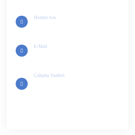
Hemen Ara
+90 534 588 83 07
E-Mail
Destek@umelbilisim.com
Çalışma Saatleri
Pzt-Cum 09:00 - 20:00
Cmt 09:00 - 17:00