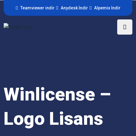
Teamviewer indir
Anydesk İndir
Alpemix İndir
Winlicense –
Logo Lisans