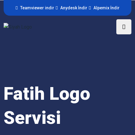
Teamviewer indir
Anydesk İndir
Alpemix İndir
Fatih Logo
Servisi